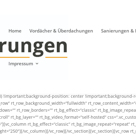
Home
Vordächer & Überdachungen
Sanierungen &
Impressum
c_custom_1511260768800{background-image: url(http://www.balkone
) !important;background-position: center !important;background-r
h_row“ rt_row_background_width=“fullwidth“ rt_row_content_width=“d
ows=““ rt_row_borders=““ rt_bg_effect=“classic“ rt_bg_image_repea
scroll“ rt_bg_layer=““ rt_bg_video_format=“self-hosted“ css=“.vc_c
][vc_column rt_bg_effect=“classic“ rt_bg_image_repeat=“repeat“ rt_
ight=“250″][/vc_column][/vc_row][/vc_section][vc_section][vc_row r