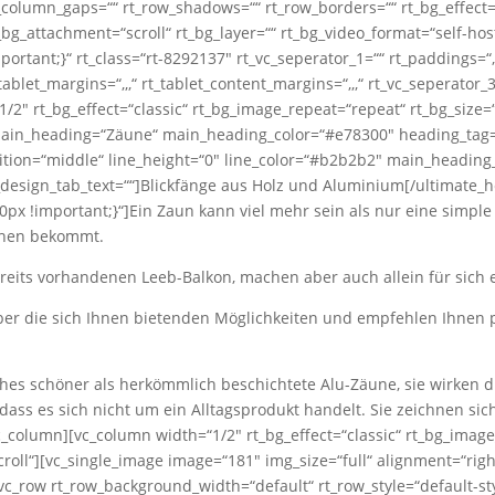
rt_column_gaps=““ rt_row_shadows=““ rt_row_borders=““ rt_bg_effect
rt_bg_attachment=“scroll“ rt_bg_layer=““ rt_bg_video_format=“self
rtant;}“ rt_class=“rt-8292137″ rt_vc_seperator_1=““ rt_paddings=“,,,“
tablet_margins=“,,,“ rt_tablet_content_margins=“,,,“ rt_vc_seperator_3
/2″ rt_bg_effect=“classic“ rt_bg_image_repeat=“repeat“ rt_bg_size=“
 main_heading=“Zäune“ main_heading_color=“#e78300″ heading_tag=
sition=“middle“ line_height=“0″ line_color=“#b2b2b2″ main_heading
_design_tab_text=““]Blickfänge aus Holz und Aluminium[/ultimate_
x !important;}“]Ein Zaun kann viel mehr sein als nur eine simple A
ehen bekommt.
its vorhandenen Leeb-Balkon, machen aber auch allein für sich e
 über die sich Ihnen bietenden Möglichkeiten und empfehlen Ihne
hes schöner als herkömmlich beschichtete Alu-Zäune, sie wirken du
ass es sich nicht um ein Alltagsprodukt handelt. Sie zeichnen si
c_column][vc_column width=“1/2″ rt_bg_effect=“classic“ rt_bg_image
croll“][vc_single_image image=“181″ img_size=“full“ alignment=“rig
vc_row rt_row_background_width=“default“ rt_row_style=“default-st