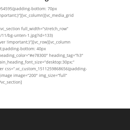
82954595{padding-bottom: 70px
mportant;}“][vc_column][vc_media_grid
vc_section full_width=“stretch_row“
/11/bg-unten-1.jpg?id=133)
ver !important;}“][vc_row][vc_column
nt;padding-bottom: 40px
n_heading_color=“#e78300″ heading_tag=“h3″
main_heading_font_size=“desktop:30px;“
ner css=“.vc_custom_1511259868656{padding-
e_image image=“200″ img_size=“full“
/vc_section]