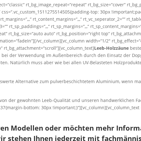
ct=“classic“ rt_bg_image_repeat=“repeat“ rt_bg_size=“cover“ rt_bg_p
d“ css=“.vc_custom_1511275514505{padding-top: 30px !important;pad
t_margins=“,,,“ rt_content_margins=“,,,“ rt_vc_seperator_2=““ rt_table
_3=““ rt_sp_paddings=“,,,“ rt_sp_margins=“,,,“ rt_sp_content_margins=
eat“ rt_bg_size=“auto auto“ rt_bg_position=“right top“ rt_bg_attach
imation=“fadeIn“][/vc_column][vc_column width=“1/2″ rt_bg_effect=“
p“ rt_bg_attachment=“scroll“][vc_column_text]
Leeb-Holzzäune
beste
sich bei der Verwendung im Außenbereich durch den Einsatz der D
en. Natürlich muss aber wie bei allen UV-Belasteten Holzprodukten
swerte Alternative zum pulverbeschichtetem Aluminium, wenn man 
s von der gewohnten Leeb-Qualität und unseren handwerklichen Fa
437{margin-bottom: 30px !important;}“][vc_column][vc_column_tex
eren Modellen oder möchten mehr Inform
ir stehen Ihnen jederzeit mit fachmännis