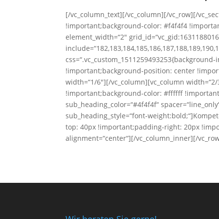
[/vc_column_text][/vc_column][/vc_row][/vc_se
!important;background-color: #f4f4f4 !importa
element_width=“2″ grid_id=“vc_gid:1631188
include=“182,183,184,185,186,187,188,189,190,1
css=“.vc_custom_1511259493253{background-im
!important;background-position: center !impor
width=“1/6″][/vc_column][vc_column width=“2
!important;background-color: #ffffff !importa
sub_heading_color=“#4f4f4f“ spacer=“line_only
sub_heading_style=“font-weight:bold;“]Kompe
top: 40px !important;padding-right: 20px !impo
alignment=“center“][/vc_column_inner][/vc_row
Wir beraten Sie gerne!