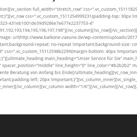
ction][vc_section full_width=“stretch_row“ css=“.vc_custom_15111
nt;}“][vc_row css=“.vc_custom_1511254999231{padding-top: 30px !i
016323-431eb1001de39d9286e7e677e2237753-4″
91,192,193,194,195,196,197,198″][/vc_column][/vc_row][/vc_section][
age: url(http://www.balkone-zaeune.de/wp-content/uploads/2017
tant;background-repeat: no-repeat !important;background-size: co
/3″ css=“.vc_custom_1511259862299{margin-bottom: 40px !importa
nt;}“][ultimate_heading main_heading=“Unser Service für Sie“ mai
“ spacer_position=“middle“ line_height=“0″ line_color=“#b2b2b2″ 
tente Beratung von Anfang bis Ende[/ultimate_heading][vc_row_in
rtant;padding-left: 20px !important;}“][vc_column_inner][vc_singl
_inner][/vc_column][vc_column width=“1/6″][/vc_column][/vc_row][