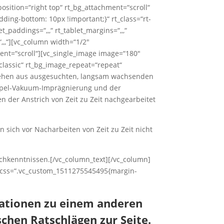
osition=“right top“ rt_bg_attachment=“scroll“
ding-bottom: 10px !important;}“ rt_class=“rt-
t_paddings=“,,,“ rt_tablet_margins=“,,,“
“,,,“][vc_column width=“1/2″
ment=“scroll“][vc_single_image image=“180″
classic“ rt_bg_image_repeat=“repeat“
hen aus ausgesuchten, langsam wachsenden
oppel-Vakuum-Imprägnierung und der
 der Anstrich von Zeit zu Zeit nachgearbeitet
sich vor Nacharbeiten von Zeit zu Zeit nicht
chkenntnissen.[/vc_column_text][/vc_column]
t css=“.vc_custom_1511275545495{margin-
ationen zu einem anderen
chen Ratschlägen zur Seite.