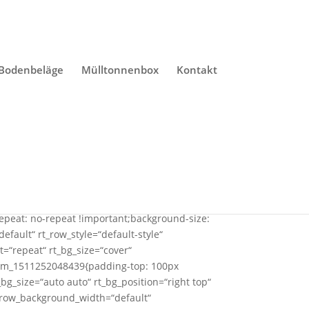
 Bodenbeläge
Mülltonnenbox
Kontakt
-zaeune.de/wp-
epeat: no-repeat !important;background-size:
efault“ rt_row_style=“default-style“
t=“repeat“ rt_bg_size=“cover“
ustom_1511252048439{padding-top: 100px
bg_size=“auto auto“ rt_bg_position=“right top“
t_row_background_width=“default“