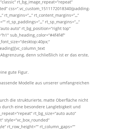
=“classic“ rt_bg_image_repeat=“repeat“
-hosted“ css=“.vc_custom_1511172018340{padding-
 rt_margins=“,,,“ rt_content_margins=“,,,“
=““ rt_sp_paddings=“,,,“ rt_sp_margins=“,,,“
auto auto“ rt_bg_position=“right top“
“h1″ sub_heading_color=“#4f4f4f“
_font_size=“desktop:40px;“
heading][vc_column_text
bgrenzung, denn schließlich ist er das erste,
ine gute Figur.
n passende Modelle aus unserer umfangreichen
rch die strukturierte, matte Oberfläche nicht
ch durch eine besondere Langlebigkeit und
_repeat=“repeat“ rt_bg_size=“auto auto“
ht“ style=“vc_box_rounded“
yle“ rt_row_height=““ rt_column_gaps=““