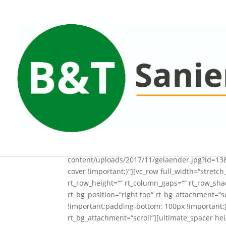
[vc_section full_width=“stretch_row“ css=“.v
content/uploads/2017/11/gelaender.jpg?id=138
cover !important;}“][vc_row full_width=“stretc
rt_row_height=““ rt_column_gaps=““ rt_row_shad
rt_bg_position=“right top“ rt_bg_attachment=“
!important;padding-bottom: 100px !important;}“
rt_bg_attachment=“scroll“][ultimate_spacer he