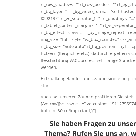
rt_row_shadows=““ rt_row_borders=““ rt_bg_effe
rt_bg_layer=““ rt_bg_video_format=“self-hoste
8292137″ rt_vc_seperator_1=““ rt_paddings=“,,,“ r
rt_tablet_content_margins=“,,,“ rt_vc_seperator
rt_bg_effect=“classic“ rt_bg_image_repeat=“rep
img_size=“full“ style=“vc_box_rounded“ css_an
rt_bg_size=“auto auto“ rt_bg_position=“right to
Hölzern (Bergfichte etc.), dadurch ergeben 
Beschichtung VACUprotect sehr lange Standzeit
werden.
Holzbalkongeländer und –zäune sind eine prei
stört.
Auch bei unseren Zäunen profitieren Sie stet
[/vc_row][vc_row css=“.vc_custom_1511275557
bottom: 30px !important;}“]
Sie haben Fragen zu uns
Thema? Rufen Sie uns an, w