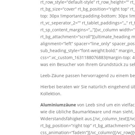
rt_row_style=“default-style“ rt_row_height=““ 
rt_bg_size=“cover“ rt_bg_position=“right top“ 
top: 30px !important;padding-bottom: 30px !impo
rt_vc_seperator_2=““ rt_tablet_paddings=“,,,“ rt_
rt_sp_content_margins=“,,,“][vc_column width=“1
rt_bg_attachment=“scroll“][ultimate_heading
alignment=“left“ spacer=“line_only“ spacer_po
sub_heading_style=“font-weight:bold;“ margin
css=“.vc_custom_1631188076883{margin-top: 40p
was ein Besucher von Ihrem Grundstück zu s
Leeb-Zäune passen hervorragend zu einem bere
Hierbei beraten wir Sie natürlich eingehend
Kollektion.
Aluminiumzäune
von Leeb sind um ein vielfac
wie die übliche Baumarktware und man sieht, d
Widerstandsfähigkeit aus.[/vc_column_text][/v
rt_bg_position=“right top“ rt_bg_attachment=“s
css_animation=“fadeIn“][/vc_column][/vc_row][